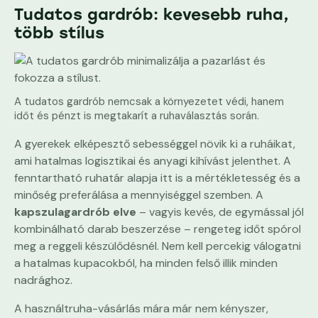
Tudatos gardrób: kevesebb ruha,
több stílus
A tudatos gardrób nemcsak a környezetet védi, hanem
időt és pénzt is megtakarít a ruhaválasztás során.
A gyerekek elképesztő sebességgel növik ki a ruháikat,
ami hatalmas logisztikai és anyagi kihívást jelenthet. A
fenntartható ruhatár alapja itt is a mértékletesség és a
minőség preferálása a mennyiséggel szemben. A
kapszulagardrób elve
– vagyis kevés, de egymással jól
kombinálható darab beszerzése – rengeteg időt spórol
meg a reggeli készülődésnél. Nem kell percekig válogatni
a hatalmas kupacokból, ha minden felső illik minden
nadrághoz.
A használtruha-vásárlás mára már nem kényszer,