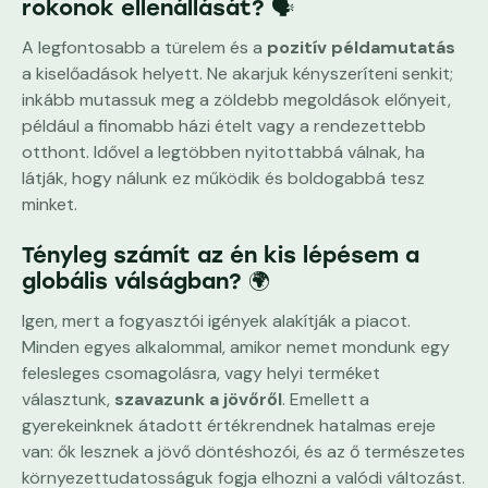
rokonok ellenállását? 🗣️
A legfontosabb a türelem és a
pozitív példamutatás
a kiselőadások helyett. Ne akarjuk kényszeríteni senkit;
inkább mutassuk meg a zöldebb megoldások előnyeit,
például a finomabb házi ételt vagy a rendezettebb
otthont. Idővel a legtöbben nyitottabbá válnak, ha
látják, hogy nálunk ez működik és boldogabbá tesz
minket.
Tényleg számít az én kis lépésem a
globális válságban? 🌍
Igen, mert a fogyasztói igények alakítják a piacot.
Minden egyes alkalommal, amikor nemet mondunk egy
felesleges csomagolásra, vagy helyi terméket
választunk,
szavazunk a jövőről
. Emellett a
gyerekeinknek átadott értékrendnek hatalmas ereje
van: ők lesznek a jövő döntéshozói, és az ő természetes
környezettudatosságuk fogja elhozni a valódi változást.