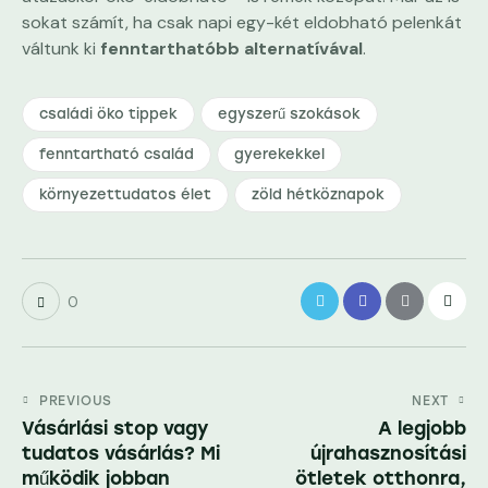
sokat számít, ha csak napi egy-két eldobható pelenkát
váltunk ki
fenntarthatóbb alternatívával
.
családi öko tippek
egyszerű szokások
fenntartható család
gyerekekkel
környezettudatos élet
zöld hétköznapok
0
Bejegyzés
PREVIOUS
NEXT
Vásárlási stop vagy
A legjobb
navigáció
tudatos vásárlás? Mi
újrahasznosítási
működik jobban
ötletek otthonra,