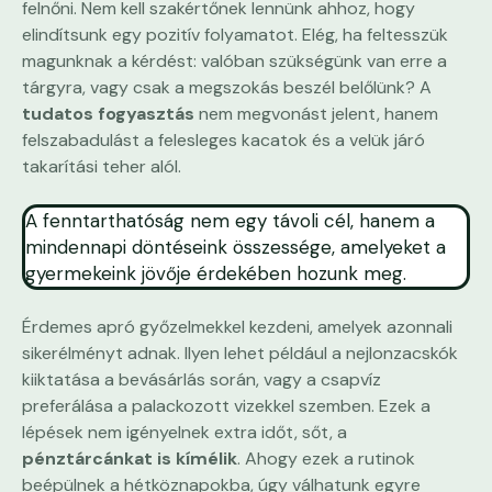
felnőni. Nem kell szakértőnek lennünk ahhoz, hogy
elindítsunk egy pozitív folyamatot. Elég, ha feltesszük
magunknak a kérdést: valóban szükségünk van erre a
tárgyra, vagy csak a megszokás beszél belőlünk? A
tudatos fogyasztás
nem megvonást jelent, hanem
felszabadulást a felesleges kacatok és a velük járó
takarítási teher alól.
A fenntarthatóság nem egy távoli cél, hanem a
mindennapi döntéseink összessége, amelyeket a
gyermekeink jövője érdekében hozunk meg.
Érdemes apró győzelmekkel kezdeni, amelyek azonnali
sikerélményt adnak. Ilyen lehet például a nejlonzacskók
kiiktatása a bevásárlás során, vagy a csapvíz
preferálása a palackozott vizekkel szemben. Ezek a
lépések nem igényelnek extra időt, sőt, a
pénztárcánkat is kímélik
. Ahogy ezek a rutinok
beépülnek a hétköznapokba, úgy válhatunk egyre