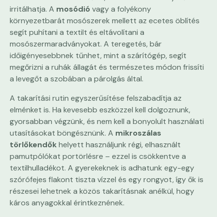
irritálhatja. A
mosódió
vagy a folyékony
környezetbarát mosószerek mellett az ecetes öblítés
segít puhítani a textilt és eltávolítani a
mosószermaradványokat. A teregetés, bár
időigényesebbnek tűnhet, mint a szárítógép, segít
megőrizni a ruhák állagát és természetes módon frissíti
a levegőt a szobában a párolgás által.
A takarítási rutin egyszerűsítése felszabadítja az
elménket is. Ha kevesebb eszközzel kell dolgoznunk,
gyorsabban végzünk, és nem kell a bonyolult használati
utasításokat böngésznünk. A
mikroszálas
törlőkendők
helyett használjunk régi, elhasznált
pamutpólókat portörlésre – ezzel is csökkentve a
textilhulladékot. A gyerekeknek is adhatunk egy-egy
szórófejes flakont tiszta vízzel és egy rongyot, így ők is
részesei lehetnek a közös takarításnak anélkül, hogy
káros anyagokkal érintkeznének.