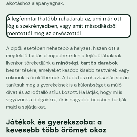
alkotáshoz alapanyagnak.
A legfenntarthatóbb ruhadarab az, ami már ott
lóg a szekrényedben, vagy amit másodkézből
mentettél meg az enyészettől.
A cipők esetében nehezebb a helyzet, hiszen ott a
megfelelő tartás elengedhetetlen a fejlődő lábaknak.
Ilyenkor törekedjünk a
minőségi, tartós darabok
beszerzésére, amelyeket később kisebb testvérek vagy
rokonok is örökölhetnek. A tudatos ruhavásárlás során
tanítsuk meg a gyerekeknek is a különbséget a múló
divat és az időtálló stílus között. Ha látják, hogy mi is
vigyázunk a dolgainkra, ők is nagyobb becsben tartják
majd a sajátjaikat.
Játékok és gyerekszoba: a
kevesebb több örömet okoz