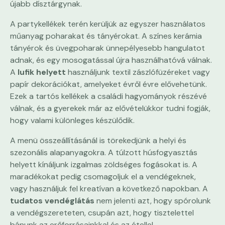
újabb dísztárgynak.
A partykellékek terén kerüljük az egyszer használatos
műanyag poharakat és tányérokat. A színes kerámia
tányérok és üvegpoharak ünnepélyesebb hangulatot
adnak, és egy mosogatással újra használhatóvá válnak.
A
lufik helyett
használjunk textil zászlófüzéreket vagy
papír dekorációkat, amelyeket évről évre elővehetünk.
Ezek a tartós kellékek a családi hagyományok részévé
válnak, és a gyerekek már az elővételükkor tudni fogják,
hogy valami különleges készülődik.
A menü összeállításánál is törekedjünk a helyi és
szezonális alapanyagokra. A túlzott húsfogyasztás
helyett kínáljunk izgalmas zöldséges fogásokat is. A
maradékokat pedig csomagoljuk el a vendégeknek,
vagy használjuk fel kreatívan a következő napokban. A
tudatos vendéglátás
nem jelenti azt, hogy spórolunk
a vendégszereteten, csupán azt, hogy tisztelettel
bánunk az erőforrásainkkal és az étellel.