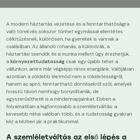
A modern háztartás vezetése és a fenntarthatóságra
való törekvés sokszor tűnhet egymással ellentétes
célkitűzésnek, különösen, ha gyerekek is vannak a
családban. Az állandó rohanás, a különórák, a
háztartási teendők és a munka mellett úgy érezhetjük,
a
környezettudatosság
csak egy újabb teher a
vállunkon, amire már végképp nincs energiánk. Valójában
azonban a zöldebb életmód nem a tökéletességről,
hanem az apró, fenntartható döntésekről szól, amelyek
hosszú távon nemhogy bonyolítanák, de
egyszerűsíthetik is a mindennapjainkat. Ebben a
folyamatban a legfontosabb a szemléletváltás: a
kevesebb néha valóban több, és a tudatosság gyakran
kéz a kézben jár a praktikummal.
A szemléletváltás az első lépés a