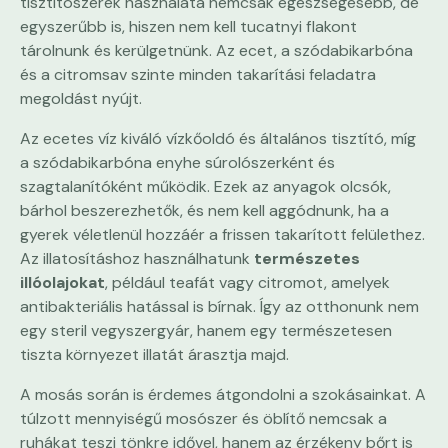
tisztítószerek használata nemcsak egészségesebb, de
egyszerűbb is, hiszen nem kell tucatnyi flakont
tárolnunk és kerülgetnünk. Az ecet, a szódabikarbóna
és a citromsav szinte minden takarítási feladatra
megoldást nyújt.
Az ecetes víz kiváló vízkőoldó és általános tisztító, míg
a szódabikarbóna enyhe súrolószerként és
szagtalanítóként működik. Ezek az anyagok olcsók,
bárhol beszerezhetők, és nem kell aggódnunk, ha a
gyerek véletlenül hozzáér a frissen takarított felülethez.
Az illatosításhoz használhatunk
természetes
illóolajokat
, például teafát vagy citromot, amelyek
antibakteriális hatással is bírnak. Így az otthonunk nem
egy steril vegyszergyár, hanem egy természetesen
tiszta környezet illatát árasztja majd.
A mosás során is érdemes átgondolni a szokásainkat. A
túlzott mennyiségű mosószer és öblítő nemcsak a
ruhákat teszi tönkre idővel, hanem az érzékeny bőrt is