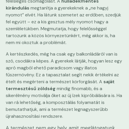
felesleges csomagolást. A
hulladékmentes
kirándulás
megtanítja a gyerekeknek a „ne hagyj
nyomot” elvét. Ha látunk szemetet az erdőben, szedjük
fel együtt – ez a kis gesztus mély nyomot hagy a
szemléletükben. Megmutatja, hogy felelősséggel
tartozunk a közös környezetünkért, még akkor is, ha
nem mi okoztuk a problémát.
A kertészkedés, még ha csak egy balkonládáról van is
szó, csodákra képes. A gyerekek látják, hogyan lesz egy
apró magból ehető paradicsom vagy illatos
fűszernövény. Ez a tapasztalat segít nekik értékelni az
ételt és megérteni a természet körforgását. A
saját
termesztésű zöldség
mindig finomabb, és a
sikerélmény motiválja őket az új ízek kipróbálására is. Ha
van rá lehetőség, a komposztálás folyamatát is
bemutathatjuk, ami a természet legnagyszerűbb
újrahasznosítási rendszere.
A természet nem egy hely, amit meglátogatunk,