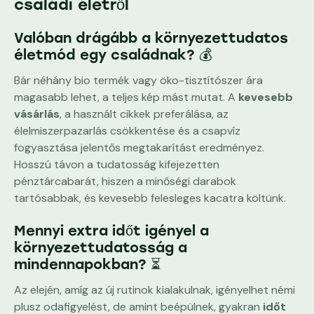
családi életről
Valóban drágább a környezettudatos
életmód egy családnak? 💰
Bár néhány bio termék vagy öko-tisztítószer ára
magasabb lehet, a teljes kép mást mutat. A
kevesebb
vásárlás
, a használt cikkek preferálása, az
élelmiszerpazarlás csökkentése és a csapvíz
fogyasztása jelentős megtakarítást eredményez.
Hosszú távon a tudatosság kifejezetten
pénztárcabarát, hiszen a minőségi darabok
tartósabbak, és kevesebb felesleges kacatra költünk.
Mennyi extra időt igényel a
környezettudatosság a
mindennapokban? ⏳
Az elején, amíg az új rutinok kialakulnak, igényelhet némi
plusz odafigyelést, de amint beépülnek, gyakran
időt