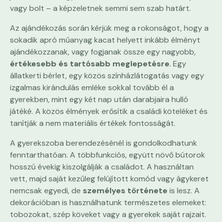
vagy bolt – a képzeletnek semmi sem szab határt.
Az ajándékozás során kérjük meg a rokonságot, hogy a
sokadik apró műanyag kacat helyett inkább élményt
ajándékozzanak, vagy fogjanak össze egy nagyobb,
értékesebb és tartósabb meglepetésre
. Egy
állatkerti bérlet, egy közös színházlátogatás vagy egy
izgalmas kirándulás emléke sokkal tovább él a
gyerekben, mint egy két nap után darabjaira hulló
játéké. A közös élmények erősítik a családi köteléket és
tanítják a nem materiális értékek fontosságát.
A gyerekszoba berendezésénél is gondolkodhatunk
fenntarthatóan. A többfunkciós, együtt növő bútorok
hosszú évekig kiszolgálják a családot. A használtan
vett, majd saját kezűleg felújított komód vagy ágykeret
nemcsak egyedi, de
személyes története
is lesz. A
dekorációban is használhatunk természetes elemeket:
tobozokat, szép köveket vagy a gyerekek saját rajzait.