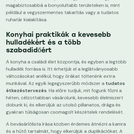
magabiztosabbá a bonyolultabb területeken is, mint
például a vegyszermentes takarítás vagy a tudatos
ruhatár kialakítása.
Konyhai praktikák a kevesebb
hulladékért és a több
szabadidőért
A konyha a családi élet központja, és egyben a legtöbb
hulladék forrása is. Itt érhetjük el a leglátványosabb
változásokat anélkül, hogy órákat töltenénk extra
munkával. Az egyik legegyszerűbb módszer a
tudatos
étkezéstervezés
. Ha előre tudjuk, mit fogunk főzni a
héten, célzottabban vásárolunk, kevesebb élelmiszert
dobunk ki, és elkerüljük az utolsó pillanatos, drága és
gyakran túlságosan csomagolt készételek rendelését.
A bevásárlólista írása közben érdemes átnézni a kamra
és a hűtő tartalmát, hogy elkerüljük a duplikációkat. A