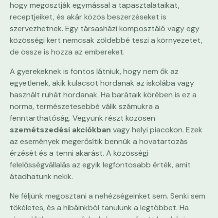
hogy megosztják egymással a tapasztalataikat,
receptjeiket, és akár közös beszerzéseket is
szervezhetnek. Egy társasházi komposztáló vagy egy
közösségi kert nemcsak zöldebbé teszi a környezetet,
de össze is hozza az embereket.
A gyerekeknek is fontos látniuk, hogy nem ők az
egyetlenek, akik kulacsot hordanak az iskolába vagy
használt ruhát hordanak. Ha barátaik körében is ez a
norma, természetesebbé válik számukra a
fenntarthatóság. Vegyünk részt közösen
szemétszedési akciókban
vagy helyi piacokon. Ezek
az események megerősítik bennük a hovatartozás
érzését és a tenni akarást. A közösségi
felelősségvállalás az egyik legfontosabb érték, amit
átadhatunk nekik.
Ne féljünk megosztani a nehézségeinket sem. Senki sem
tökéletes, és a hibáinkból tanulunk a legtöbbet. Ha