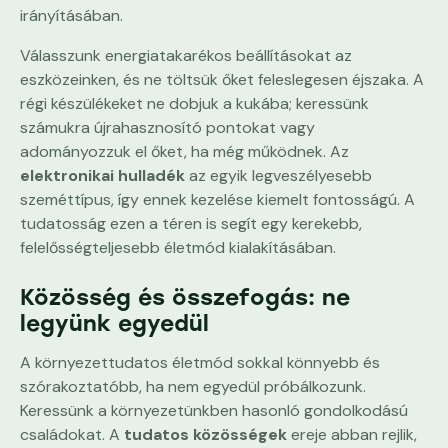
irányításában.
Válasszunk energiatakarékos beállításokat az
eszközeinken, és ne töltsük őket feleslegesen éjszaka. A
régi készülékeket ne dobjuk a kukába; keressünk
számukra újrahasznosító pontokat vagy
adományozzuk el őket, ha még működnek. Az
elektronikai hulladék
az egyik legveszélyesebb
szeméttípus, így ennek kezelése kiemelt fontosságú. A
tudatosság ezen a téren is segít egy kerekebb,
felelősségteljesebb életmód kialakításában.
Közösség és összefogás: ne
legyünk egyedül
A környezettudatos életmód sokkal könnyebb és
szórakoztatóbb, ha nem egyedül próbálkozunk.
Keressünk a környezetünkben hasonló gondolkodású
családokat. A
tudatos közösségek
ereje abban rejlik,