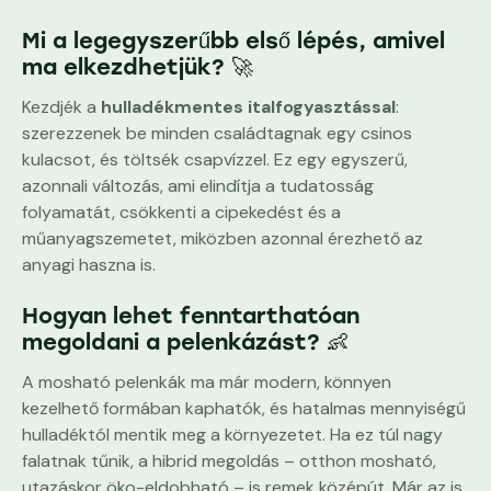
Mi a legegyszerűbb első lépés, amivel
ma elkezdhetjük? 🚀
Kezdjék a
hulladékmentes italfogyasztással
:
szerezzenek be minden családtagnak egy csinos
kulacsot, és töltsék csapvízzel. Ez egy egyszerű,
azonnali változás, ami elindítja a tudatosság
folyamatát, csökkenti a cipekedést és a
műanyagszemetet, miközben azonnal érezhető az
anyagi haszna is.
Hogyan lehet fenntarthatóan
megoldani a pelenkázást? 👶
A mosható pelenkák ma már modern, könnyen
kezelhető formában kaphatók, és hatalmas mennyiségű
hulladéktól mentik meg a környezetet. Ha ez túl nagy
falatnak tűnik, a hibrid megoldás – otthon mosható,
utazáskor öko-eldobható – is remek középút. Már az is