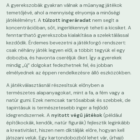
A gyerekszobák gyakran válnak a műanyag játékok
temetőjévé, ahol a mennyiség elnyomja a minőségi
játékélményt. A
túlzott ingeráradat
nem segít a
koncentrációban, sőt, ingerlékennyé teheti a kicsiket. A
fenntartható gyerekszoba kialakítása a szelektálással
kezdődik. Érdemes bevezetni a játékforgó rendszert:
csak néhány játék legyen elől, a többit tegyük el egy
dobozba, és havonta cseréljük őket. Így a gyerekek
mindig „új” dolgokat fedezhetnek fel, és jobban
elmélyednek az éppen rendelkezésre álló eszközökben.
A játékválasztásnál részesítsük előnyben a
természetes alapanyagokat, mint a fa, a fém vagy a
natúr gumi. Ezek nemcsak tartósabbak és szebbek, de
tapintásuk is természetesebb inger a fejlődő
idegrendszernek. A
nyitott végű játékok
(például
építőkockák, kendők, natúr figurák) fejlesztik leginkább
a kreativitást, hiszen nem diktálják előre, hogyan kell
játszani velük. Egy kartondobozból lehet vár, űrhajó