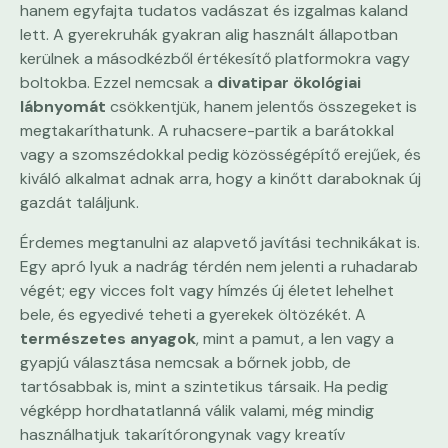
hanem egyfajta tudatos vadászat és izgalmas kaland
lett. A gyerekruhák gyakran alig használt állapotban
kerülnek a másodkézből értékesítő platformokra vagy
boltokba. Ezzel nemcsak a
divatipar ökológiai
lábnyomát
csökkentjük, hanem jelentős összegeket is
megtakaríthatunk. A ruhacsere-partik a barátokkal
vagy a szomszédokkal pedig közösségépítő erejűek, és
kiváló alkalmat adnak arra, hogy a kinőtt daraboknak új
gazdát találjunk.
Érdemes megtanulni az alapvető javítási technikákat is.
Egy apró lyuk a nadrág térdén nem jelenti a ruhadarab
végét; egy vicces folt vagy hímzés új életet lehelhet
bele, és egyedivé teheti a gyerekek öltözékét. A
természetes anyagok
, mint a pamut, a len vagy a
gyapjú választása nemcsak a bőrnek jobb, de
tartósabbak is, mint a szintetikus társaik. Ha pedig
végképp hordhatatlanná válik valami, még mindig
használhatjuk takarítórongynak vagy kreatív