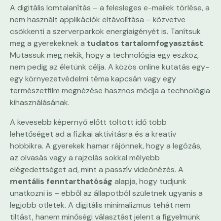
A digitális lomtalanítás – a felesleges e-mailek törlése, a
nem használt applikációk eltávolítása – közvetve
csökkenti a szerverparkok energiaigényét is. Tanítsuk
meg a gyerekeknek a
tudatos tartalomfogyasztást
.
Mutassuk meg nekik, hogy a technológia egy eszköz,
nem pedig az életünk célja. A közös online kutatás egy-
egy környezetvédelmi téma kapcsán vagy egy
természetfilm megnézése hasznos módja a technológia
kihasználásának.
A kevesebb képernyő előtt töltött idő több
lehetőséget ad a fizikai aktivitásra és a kreatív
hobbikra. A gyerekek hamar rájönnek, hogy a legózás,
az olvasás vagy a rajzolás sokkal mélyebb
elégedettséget ad, mint a passzív videónézés. A
mentális fenntarthatóság
alapja, hogy tudjunk
unatkozni is – ebből az állapotból születnek ugyanis a
legjobb ötletek. A digitális minimalizmus tehát nem
tiltást, hanem minőségi választást jelent a figyelmünk