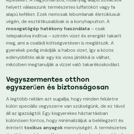
helyett válasszunk természetes luffatököt vagy fa
alapú keféket. Ezek nemcsak lebomlanak életciklusuk
végén, de esztétikusabbak is a konyhapulton. A
mosogatógép hatékony használata
– csak
telepakolva indítva – szintén vizet és energiát takarít
meg, ami a családi költségvetésen is meglátszik. A
gyerekek pedig imádják a habos vizet, így a közös
edényöblítés akár egy kis vizes játékká is válhat,
miközben megtanulják a vízzel való takarékoskodást.
Vegyszermentes otthon
egyszerűen és biztonságosan
A legtöbb reklám azt sugallja, hogy minden felületre
külön speciális vegyszerre van szükségünk, de ez távol
áll az igazságtól. Egy kisgyerekes háztartásban
különösen fontos, hogy minimalizáljuk a belélegzett és
érintett
toxikus anyagok
mennyiségét. A természetes