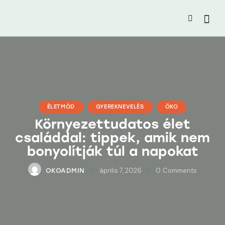
ÉLETMÓD
GYEREKNEVELÉS
ÖKO
Környezettudatos élet
családdal: tippek, amik nem
bonyolítják túl a napokat
április 7, 2026
0
Comments
OKOADMIN