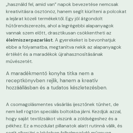
„használd fel, amid van” napok bevezetése nemcsak
kreativitásra ösztönöz, hanem segít kiüríteni a polcokat
a lejárat közeli termékektől. Egy jól átgondolt
hűtőrendszerezés, ahol a legrégebbi alapanyagok
vannak szem előtt, drasztikusan csökkentheti az
élelmiszerpazarlást
. A gyerekeket is bevonhatjuk
ebbe a folyamatba, megtanítva nekik az alapanyagok
értékét és a maradékok újrahasznosításának
művészetét.
A maradékmentő konyha titka nem a
receptkönyvben rejlik, hanem a kreatív
hozzáállásban és a tudatos készletezésben.
A csomagolásmentes vásárlás ijesztőnek tűnhet, de
nem kell rögtön speciális boltokba járni. Kezdjük azzal,
hogy saját textilzsákot viszünk a zöldségeshez és a
pékhez. Ez a mozdulat pillanatok alatt rutinná válik, és
segít elkerülni a lakásban felhalmozódó műanyag