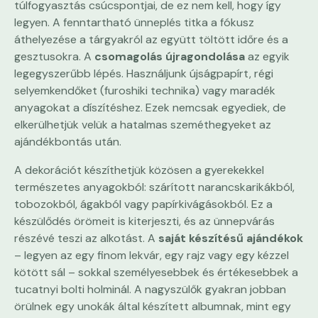
túlfogyasztás csúcspontjai, de ez nem kell, hogy így
legyen. A fenntartható ünneplés titka a fókusz
áthelyezése a tárgyakról az együtt töltött időre és a
gesztusokra. A
csomagolás újragondolása
az egyik
legegyszerűbb lépés. Használjunk újságpapírt, régi
selyemkendőket (furoshiki technika) vagy maradék
anyagokat a díszítéshez. Ezek nemcsak egyediek, de
elkerülhetjük velük a hatalmas szeméthegyeket az
ajándékbontás után.
A dekorációt készíthetjük közösen a gyerekekkel
természetes anyagokból: szárított narancskarikákból,
tobozokból, ágakból vagy papírkivágásokból. Ez a
készülődés örömeit is kiterjeszti, és az ünnepvárás
részévé teszi az alkotást. A
saját készítésű ajándékok
– legyen az egy finom lekvár, egy rajz vagy egy kézzel
kötött sál – sokkal személyesebbek és értékesebbek a
tucatnyi bolti holminál. A nagyszülők gyakran jobban
örülnek egy unokák által készített albumnak, mint egy