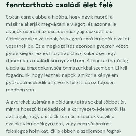
fenntartható családi élet felé
Sokan esnek abba a hibába, hogy egyik napról a
másikra akarják megváltani a világot, és azonnal le
akarják cserélni az összes műanyag eszközt, bio
élelmiszerekre váltanak, és szigorú zéró hulladék elveket
vezetnek be. Ez a megközelítés azonban gyakran vezet
gyors kiégéshez és frusztrációhoz, különösen egy
dinamikus családi környezetben
. A fenntarthatóság
alapja az engedékenység önmagunkkal szemben. El kell
fogadnunk, hogy lesznek napok, amikor a kényelem
győzedelmeskedik az elveink felett, és ez teljesen
rendben van.
A gyerekek számára a példamutatás sokkal többet ér,
mint a hosszú kiselőadások a környezetvédelemről. Ha
azt látják, hogy a szülők természetesnek veszik a
szelektív hulladékgyűjtést, vagy nem vásárolnak
felesleges holmikat, ők is ebben a szellemben fognak