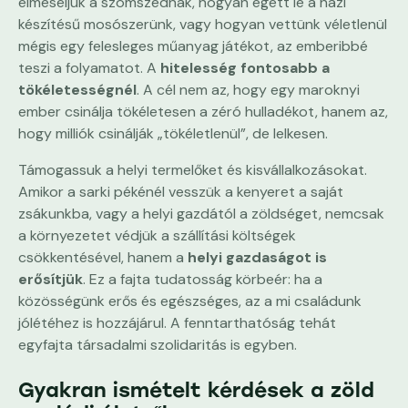
elmeséljük a szomszédnak, hogyan égett le a házi
készítésű mosószerünk, vagy hogyan vettünk véletlenül
mégis egy felesleges műanyag játékot, az emberibbé
teszi a folyamatot. A
hitelesség fontosabb a
tökéletességnél
. A cél nem az, hogy egy maroknyi
ember csinálja tökéletesen a zéró hulladékot, hanem az,
hogy milliók csinálják „tökéletlenül”, de lelkesen.
Támogassuk a helyi termelőket és kisvállalkozásokat.
Amikor a sarki pékénél vesszük a kenyeret a saját
zsákunkba, vagy a helyi gazdától a zöldséget, nemcsak
a környezetet védjük a szállítási költségek
csökkentésével, hanem a
helyi gazdaságot is
erősítjük
. Ez a fajta tudatosság körbeér: ha a
közösségünk erős és egészséges, az a mi családunk
jólétéhez is hozzájárul. A fenntarthatóság tehát
egyfajta társadalmi szolidaritás is egyben.
Gyakran ismételt kérdések a zöld