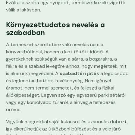
Ezáltal a szoba egy nyugodt, természetközeli szigetté
válik a lakásban.
Környezettudatos nevelés a
szabadban
A természet szeretetére való nevelés nem a
könyvekből indul, hanem a kint töltött időből. A
gyerekeknek szükségük van a sárra, a bogarakra, a
fákra és a szabad levegőre ahhoz, hogy megértsék, mit
is akarunk megvédeni. A
szabadtéri játék
a legolcsóbb
és legfenntarthatóbb tevékenység. Nem igényel
áramot, nem termel szemetet, és fejleszti a fizikai
állóképességet. Legyen szó egy egyszerű parki sétáról
vagy egy komolyabb túráról, a lényeg a felfedezés
öröme.
Vigyünk magunkkal saját kulacsot és uzsonnás dobozt,
így elkerülhetjük az útközbeni büfézést és a vele járó