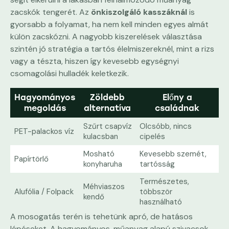
zacskók tengerét. Az
önkiszolgáló kasszáknál
is
gyorsabb a folyamat, ha nem kell minden egyes almát
külön zacskózni. A nagyobb kiszerelések választása
szintén jó stratégia a tartós élelmiszereknél, mint a rizs
vagy a tészta, hiszen így kevesebb egységnyi
csomagolási hulladék keletkezik.
Hagyományos
Zöldebb
Előny a
megoldás
alternatíva
családnak
Szűrt csapvíz
Olcsóbb, nincs
PET-palackos víz
kulacsban
cipelés
Mosható
Kevesebb szemét,
Papírtörlő
konyharuha
tartósság
Természetes,
Méhviaszos
Alufólia / Folpack
többször
kendő
használható
A mosogatás terén is tehetünk apró, de hatásos
lépéseket. A hagyományos, műanyag alapú szivacsok