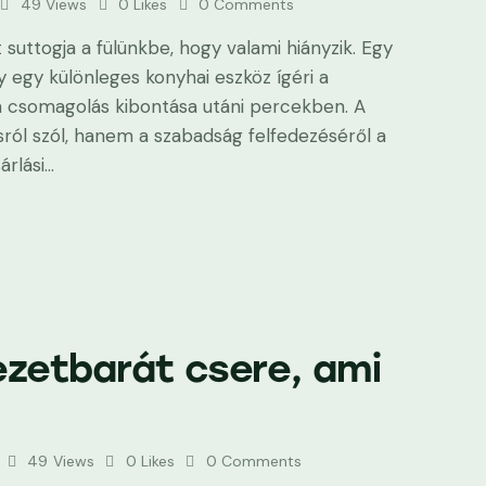
49
Views
0
Likes
0
Comments
 suttogja a fülünkbe, hogy valami hiányzik. Egy
y egy különleges konyhai eszköz ígéri a
 a csomagolás kibontása utáni percekben. A
ról szól, hanem a szabadság felfedezéséről a
árlási…
ezetbarát csere, ami
49
Views
0
Likes
0
Comments