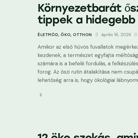
Környezetbarát ősz
tippek a hidegebb
április 16, 2026
ÉLETMÓD
,
ÖKO
,
OTTHON
Amikor az első hűvös fuvallatok megérke
kezdenek, a természet egyfajta méltóságt
számára is a befelé fordulás, a felkész
forog. Az őszi rutin átalakítása nem csu
lehetőség arra is, hogy ökológiai lábnyo
12 öko szokás, ami