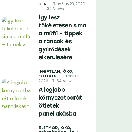
május 23, 2026
KERT
34
Views
Így lesz
tökéletesen sima
a műfű – tippek
a ráncok és
gyűrődések
elkerülésére
INGATLAN,
ÖKO,
április 18,
OTTHON
2026
34
Views
A legjobb
környezetbarát
ötletek
panellakásba
ÉLETMÓD,
ÖKO,