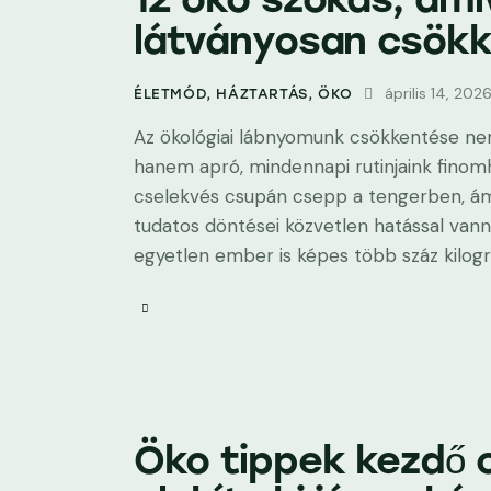
látványosan csökk
április 14, 202
ÉLETMÓD
,
HÁZTARTÁS
,
ÖKO
Az ökológiai lábnyomunk csökkentése nem 
hanem apró, mindennapi rutinjaink finomh
cselekvés csupán csepp a tengerben, ám a
tudatos döntései közvetlen hatással vanna
egyetlen ember is képes több száz kilo
Öko tippek kezdő 