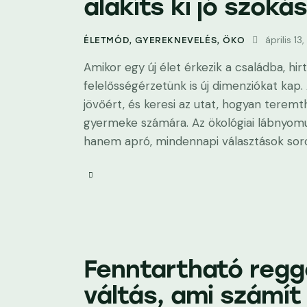
alakíts ki jó szoká
április 13
ÉLETMÓD
,
GYEREKNEVELÉS
,
ÖKO
Amikor egy új élet érkezik a családba, hi
felelősségérzetünk is új dimenziókat kap.
jövőért, és keresi az utat, hogyan terem
gyermeke számára. Az ökológiai lábnyom
hanem apró, mindennapi választások soro
Fenntartható reggel
váltás, ami számít