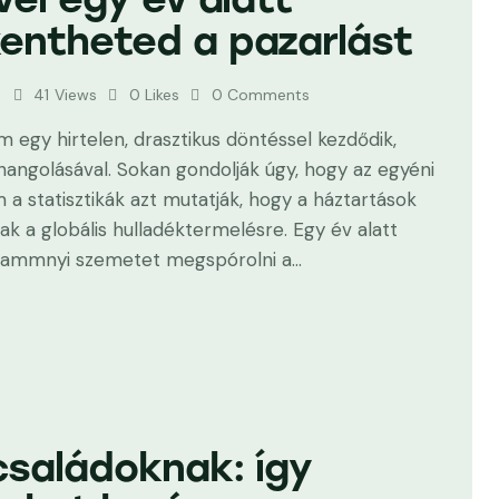
entheted a pazarlást
6
41
Views
0
Likes
0
Comments
egy hirtelen, drasztikus döntéssel kezdődik,
angolásával. Sokan gondolják úgy, hogy az egyéni
 statisztikák azt mutatják, hogy a háztartások
k a globális hulladéktermelésre. Egy év alatt
grammnyi szemetet megspórolni a…
családoknak: így