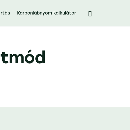
rtás
Karbonlábnyom kalkulátor
letmód