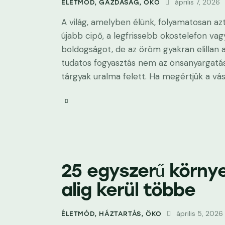
április 7, 2026
ÉLETMÓD
,
GAZDASÁG
,
ÖKO
A világ, amelyben élünk, folyamatosan azt
újabb cipő, a legfrissebb okostelefon vag
boldogságot, de az öröm gyakran elillan
tudatos fogyasztás nem az önsanyargatás
tárgyak uralma felett. Ha megértjük a vás
25 egyszerű körny
alig kerül többe
április 5, 2026
ÉLETMÓD
,
HÁZTARTÁS
,
ÖKO