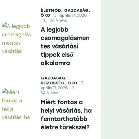
ÉLETMÓD,
GAZDASÁG,
április 17, 2026
ÖKO
34
Views
A legjobb
csomagolásmen
tes vásárlási
tippek első
alkalomra
GAZDASÁG,
KÖZÖSSÉG,
ÖKO
április 17, 2026
34
Views
Miért fontos a
helyi vásárlás, ha
fenntarthatóbb
életre törekszel?