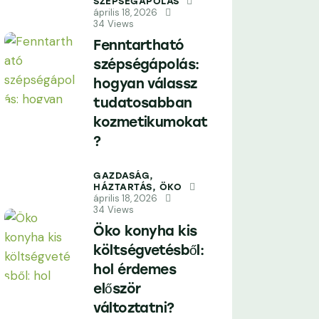
SZÉPSÉGÁPOLÁS
április 18, 2026
34
Views
Fenntartható
szépségápolás:
hogyan válassz
tudatosabban
kozmetikumokat
?
GAZDASÁG,
HÁZTARTÁS,
ÖKO
április 18, 2026
34
Views
Öko konyha kis
költségvetésből:
hol érdemes
először
változtatni?