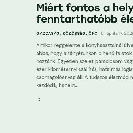
Miért fontos a hely
fenntarthatóbb éle
április 17, 202
GAZDASÁG
,
KÖZÖSSÉG
,
ÖKO
Amikor reggelente a konyhaasztalnál ülve
abba, hogy a tányérunkon pihenő falatok
hozzánk. Egyetlen szelet paradicsom va
ezer kilométernyi szállítás, hatalmas log
csomagolóanyag áll. A tudatos életmód n
kezdődik, hanem…