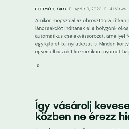
április 9, 2026
41
Views
ÉLETMÓD
,
ÖKO
Amikor megszólal az ébresztőóra, ritkán 
láncreakciót indítanak el a bolygónk öko
automatikus cselekvéssorozat, amellyel f
egyfajta etikai nyilatkozat is. Minden ko
egyes elhasznált kozmetikum nyomot hag
Így vásárolj keves
közben ne érezz h