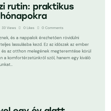
i rutin: praktikus
 hónapokra
33
Views
0
Likes
0
Comments
znek, és a nappalok érezhetően rövidülni
eljes lassulásba kezd. Ez az időszak az ember
ülés és az otthon melegének megteremtése körül
pán a komfortérzetünkről szól, hanem egy kiváló
munkat…
vel egy év alatt