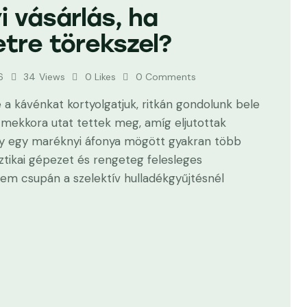
i vásárlás, ha
tre törekszel?
6
34
Views
0
Likes
0
Comments
 a kávénkat kortyolgatjuk, ritkán gondolunk bele
 mekkora utat tettek meg, amíg eljutottak
gy egy maréknyi áfonya mögött gyakran több
isztikai gépezet és rengeteg felesleges
em csupán a szelektív hulladékgyűjtésnél