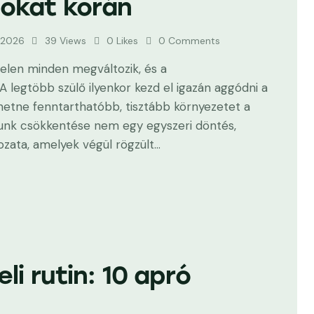
sokat korán
, 2026
39
Views
0
Likes
0
Comments
rtelen minden megváltozik, és a
 A legtöbb szülő ilyenkor kezd el igazán aggódni a
thetne fenntarthatóbb, tisztább környezetet a
unk csökkentése nem egy egyszeri döntés,
zata, amelyek végül rögzült…
i rutin: 10 apró