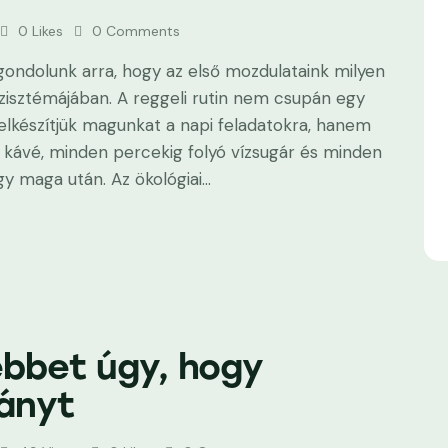
0
Likes
0
Comments
gondolunk arra, hogy az első mozdulataink milyen
szisztémájában. A reggeli rutin nem csupán egy
elkészítjük magunkat a napi feladatokra, hanem
rty kávé, minden percekig folyó vízsugár és minden
y maga után. Az ökológiai…
ebbet úgy, hogy
iányt