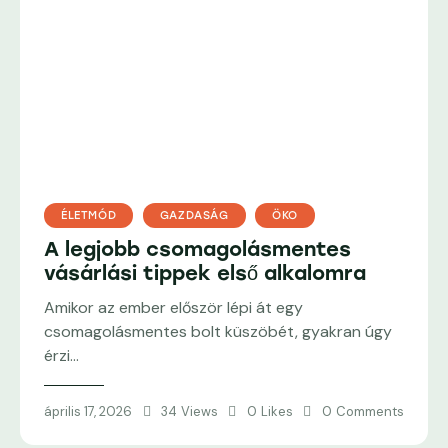
ÉLETMÓD
GAZDASÁG
ÖKO
A legjobb csomagolásmentes
vásárlási tippek első alkalomra
Amikor az ember először lépi át egy
csomagolásmentes bolt küszöbét, gyakran úgy
érzi…
április 17, 2026
34
Views
0
Likes
0
Comments