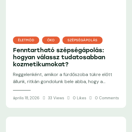
ÉLETMÓD
ÖKO
SZÉPSÉGÁPOLÁS
Fenntartható szépségápolás:
hogyan válassz tudatosabban
kozmetikumokat?
Reggelenként, amikor a fürdőszoba tükre előtt
állunk, ritkán gondolunk bele abba, hogy a…
április 18, 2026
33
Views
0
Likes
0
Comments