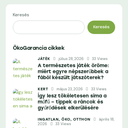
Keresés
Keresés
ÖkoGarancia cikkek
július 28, 2026
33
Views
JÁTÉK
A természetes játék öröme:
miért egyre népszerűbbek a
fából készült játszóterek?
május 23, 2026
33
Views
KERT
Így lesz tökéletesen sima a
műfű – tippek a ráncok és
gyűrődések elkerülésére
április 18,
INGATLAN,
ÖKO,
OTTHON
2026
33
Views