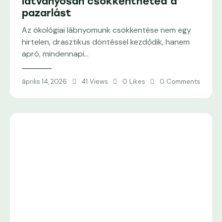
látványosan csökkentheted a
pazarlást
Az ökológiai lábnyomunk csökkentése nem egy
hirtelen, drasztikus döntéssel kezdődik, hanem
apró, mindennapi…
április 14, 2026
41
Views
0
Likes
0
Comments