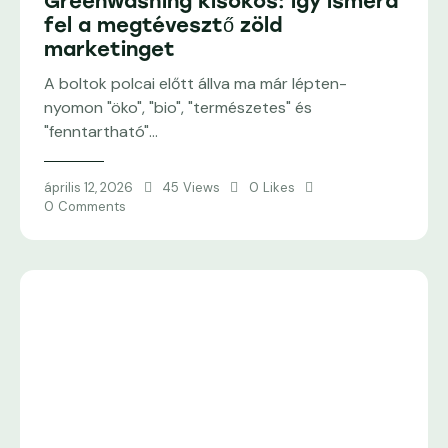
Greenwashing kisokos: így ismerd
fel a megtévesztő zöld
marketinget
A boltok polcai előtt állva ma már lépten-
nyomon "öko", "bio", "természetes" és
"fenntartható"…
április 12, 2026
45
Views
0
Likes
0
Comments