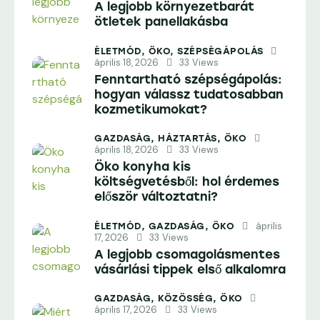
A legjobb környezetbarát
ötletek panellakásba
ÉLETMÓD,
ÖKO,
SZÉPSÉGÁPOLÁS
április 18, 2026
33
Views
Fenntartható szépségápolás:
hogyan válassz tudatosabban
kozmetikumokat?
GAZDASÁG,
HÁZTARTÁS,
ÖKO
április 18, 2026
33
Views
Öko konyha kis
költségvetésből: hol érdemes
először változtatni?
április
ÉLETMÓD,
GAZDASÁG,
ÖKO
17, 2026
33
Views
A legjobb csomagolásmentes
vásárlási tippek első alkalomra
GAZDASÁG,
KÖZÖSSÉG,
ÖKO
április 17, 2026
33
Views