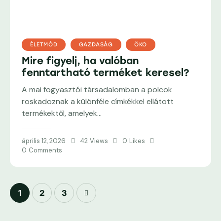
ÉLETMÓD
GAZDASÁG
ÖKO
Mire figyelj, ha valóban
fenntartható terméket keresel?
A mai fogyasztói társadalomban a polcok
roskadoznak a különféle címkékkel ellátott
termékektől, amelyek…
április 12, 2026
42
Views
0
Likes
0
Comments
Bejegyzések
Page
1
>
Page
2
Page
3
lapozása