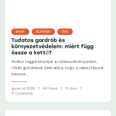
DIVAT
ÉLETMÓD
ÖKO
Tudatos gardrób és
környezetvédelem: miért függ
össze a kettő?
Amikor reggel kinyitjuk a ruhásszekrényünket,
ritkán gondolunk bele abba, hogy a választásunk
messze…
április 14, 2026
44
Views
0
Likes
0
Comments