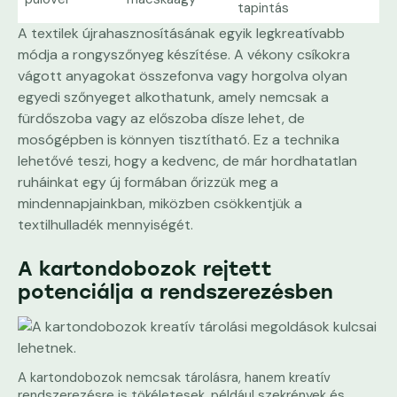
tapintás
A textilek újrahasznosításának egyik legkreatívabb
módja a rongyszőnyeg készítése. A vékony csíkokra
vágott anyagokat összefonva vagy horgolva olyan
egyedi szőnyeget alkothatunk, amely nemcsak a
fürdőszoba vagy az előszoba dísze lehet, de
mosógépben is könnyen tisztítható. Ez a technika
lehetővé teszi, hogy a kedvenc, de már hordhatatlan
ruháinkat egy új formában őrizzük meg a
mindennapjainkban, miközben csökkentjük a
textilhulladék mennyiségét.
A kartondobozok rejtett
potenciálja a rendszerezésben
A kartondobozok nemcsak tárolásra, hanem kreatív
rendszerezésre is tökéletesek, például szekrények és