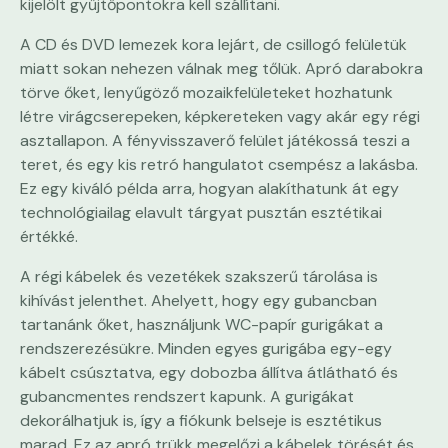
kijelölt gyűjtőpontokra kell szállítani.
A CD és DVD lemezek kora lejárt, de csillogó felületük
miatt sokan nehezen válnak meg tőlük. Apró darabokra
törve őket, lenyűgöző mozaikfelületeket hozhatunk
létre virágcserepeken, képkereteken vagy akár egy régi
asztallapon. A fényvisszaverő felület játékossá teszi a
teret, és egy kis retró hangulatot csempész a lakásba.
Ez egy kiváló példa arra, hogyan alakíthatunk át egy
technológiailag elavult tárgyat pusztán esztétikai
értékké.
A régi kábelek és vezetékek szakszerű tárolása is
kihívást jelenthet. Ahelyett, hogy egy gubancban
tartanánk őket, használjunk WC-papír gurigákat a
rendszerezésükre. Minden egyes gurigába egy-egy
kábelt csúsztatva, egy dobozba állítva átlátható és
gubancmentes rendszert kapunk. A gurigákat
dekorálhatjuk is, így a fiókunk belseje is esztétikus
marad. Ez az apró trükk megelőzi a kábelek törését és