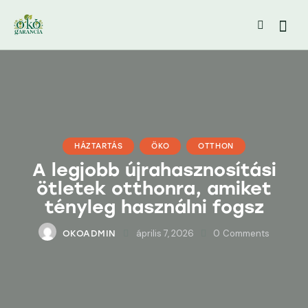
HÁZTARTÁS
ÖKO
OTTHON
A legjobb újrahasznosítási
ötletek otthonra, amiket
tényleg használni fogsz
április 7, 2026
0
Comments
OKOADMIN