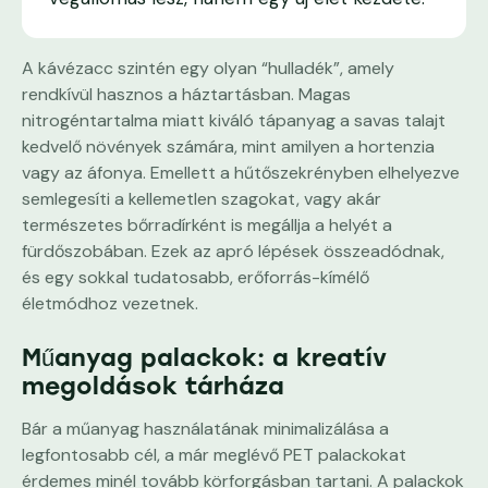
A kávézacc szintén egy olyan “hulladék”, amely
rendkívül hasznos a háztartásban. Magas
nitrogéntartalma miatt kiváló tápanyag a savas talajt
kedvelő növények számára, mint amilyen a hortenzia
vagy az áfonya. Emellett a hűtőszekrényben elhelyezve
semlegesíti a kellemetlen szagokat, vagy akár
természetes bőrradírként is megállja a helyét a
fürdőszobában. Ezek az apró lépések összeadódnak,
és egy sokkal tudatosabb, erőforrás-kímélő
életmódhoz vezetnek.
Műanyag palackok: a kreatív
megoldások tárháza
Bár a műanyag használatának minimalizálása a
legfontosabb cél, a már meglévő PET palackokat
érdemes minél tovább körforgásban tartani. A palackok