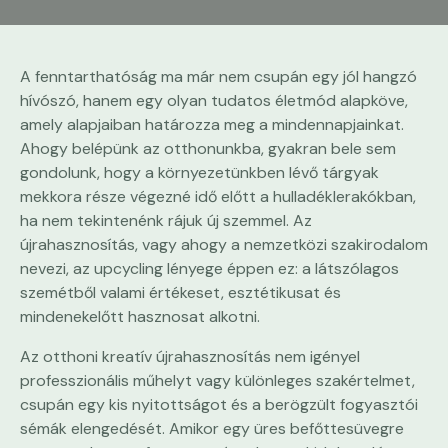
A fenntarthatóság ma már nem csupán egy jól hangzó
hívószó, hanem egy olyan tudatos életmód alapköve,
amely alapjaiban határozza meg a mindennapjainkat.
Ahogy belépünk az otthonunkba, gyakran bele sem
gondolunk, hogy a környezetünkben lévő tárgyak
mekkora része végezné idő előtt a hulladéklerakókban,
ha nem tekintenénk rájuk új szemmel. Az
újrahasznosítás, vagy ahogy a nemzetközi szakirodalom
nevezi, az upcycling lényege éppen ez: a látszólagos
szemétből valami értékeset, esztétikusat és
mindenekelőtt hasznosat alkotni.
Az otthoni kreatív újrahasznosítás nem igényel
professzionális műhelyt vagy különleges szakértelmet,
csupán egy kis nyitottságot és a berögzült fogyasztói
sémák elengedését. Amikor egy üres befőttesüvegre