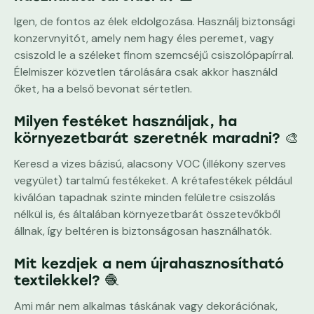
Igen, de fontos az élek eldolgozása. Használj biztonsági
konzervnyitót, amely nem hagy éles peremet, vagy
csiszold le a széleket finom szemcséjű csiszolópapírral.
Élelmiszer közvetlen tárolására csak akkor használd
őket, ha a belső bevonat sértetlen.
Milyen festéket használjak, ha
környezetbarát szeretnék maradni? 🎨
Keresd a vizes bázisú, alacsony VOC (illékony szerves
vegyület) tartalmú festékeket. A krétafestékek például
kiválóan tapadnak szinte minden felületre csiszolás
nélkül is, és általában környezetbarát összetevőkből
állnak, így beltéren is biztonságosan használhatók.
Mit kezdjek a nem újrahasznosítható
textilekkel? 🧶
Ami már nem alkalmas táskának vagy dekorációnak,