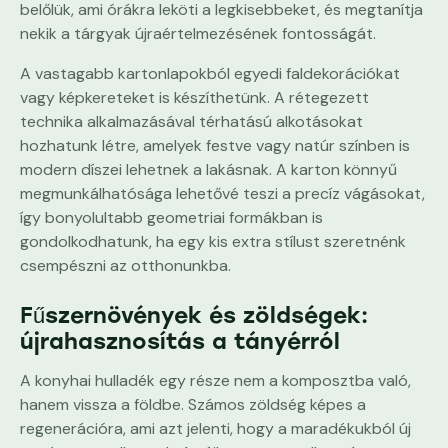
belőlük, ami órákra leköti a legkisebbeket, és megtanítja
nekik a tárgyak újraértelmezésének fontosságát.
A vastagabb kartonlapokból egyedi faldekorációkat
vagy képkereteket is készíthetünk. A rétegezett
technika alkalmazásával térhatású alkotásokat
hozhatunk létre, amelyek festve vagy natúr színben is
modern díszei lehetnek a lakásnak. A karton könnyű
megmunkálhatósága lehetővé teszi a precíz vágásokat,
így bonyolultabb geometriai formákban is
gondolkodhatunk, ha egy kis extra stílust szeretnénk
csempészni az otthonunkba.
Fűszernövények és zöldségek:
újrahasznosítás a tányérról
A konyhai hulladék egy része nem a komposztba való,
hanem vissza a földbe. Számos zöldség képes a
regenerációra, ami azt jelenti, hogy a maradékukból új