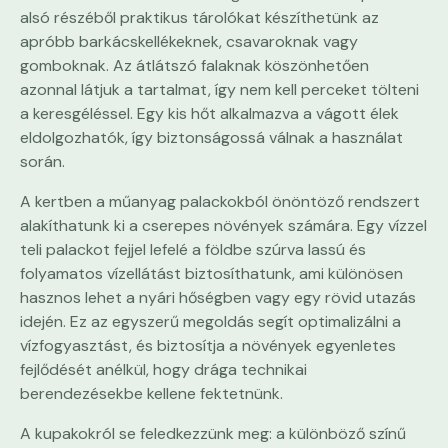
alsó részéből praktikus tárolókat készíthetünk az
apróbb barkácskellékeknek, csavaroknak vagy
gomboknak. Az átlátszó falaknak köszönhetően
azonnal látjuk a tartalmat, így nem kell perceket tölteni
a keresgéléssel. Egy kis hőt alkalmazva a vágott élek
eldolgozhatók, így biztonságossá válnak a használat
során.
A kertben a műanyag palackokból önöntöző rendszert
alakíthatunk ki a cserepes növények számára. Egy vízzel
teli palackot fejjel lefelé a földbe szúrva lassú és
folyamatos vízellátást biztosíthatunk, ami különösen
hasznos lehet a nyári hőségben vagy egy rövid utazás
idején. Ez az egyszerű megoldás segít optimalizálni a
vízfogyasztást, és biztosítja a növények egyenletes
fejlődését anélkül, hogy drága technikai
berendezésekbe kellene fektetnünk.
A kupakokról se feledkezzünk meg: a különböző színű