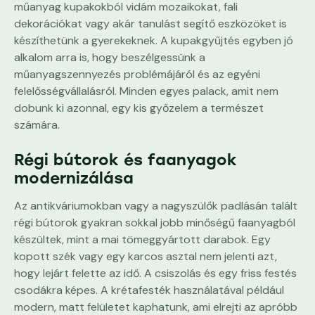
műanyag kupakokból vidám mozaikokat, fali
dekorációkat vagy akár tanulást segítő eszközöket is
készíthetünk a gyerekeknek. A kupakgyűjtés egyben jó
alkalom arra is, hogy beszélgessünk a
műanyagszennyezés problémájáról és az egyéni
felelősségvállalásról. Minden egyes palack, amit nem
dobunk ki azonnal, egy kis győzelem a természet
számára.
Régi bútorok és faanyagok
modernizálása
Az antikváriumokban vagy a nagyszülők padlásán talált
régi bútorok gyakran sokkal jobb minőségű faanyagból
készültek, mint a mai tömeggyártott darabok. Egy
kopott szék vagy egy karcos asztal nem jelenti azt,
hogy lejárt felette az idő. A csiszolás és egy friss festés
csodákra képes. A krétafesték használatával például
modern, matt felületet kaphatunk, ami elrejti az apróbb