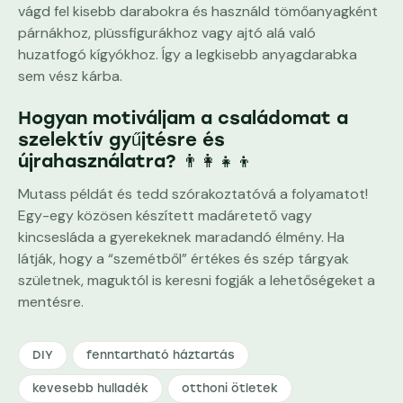
vágd fel kisebb darabokra és használd tömőanyagként
párnákhoz, plüssfigurákhoz vagy ajtó alá való
huzatfogó kígyókhoz. Így a legkisebb anyagdarabka
sem vész kárba.
Hogyan motiváljam a családomat a
szelektív gyűjtésre és
újrahasználatra? 👨‍👩‍👧‍👦
Mutass példát és tedd szórakoztatóvá a folyamatot!
Egy-egy közösen készített madáretető vagy
kincsesláda a gyerekeknek maradandó élmény. Ha
látják, hogy a “szemétből” értékes és szép tárgyak
születnek, maguktól is keresni fogják a lehetőségeket a
mentésre.
DIY
fenntartható háztartás
kevesebb hulladék
otthoni ötletek