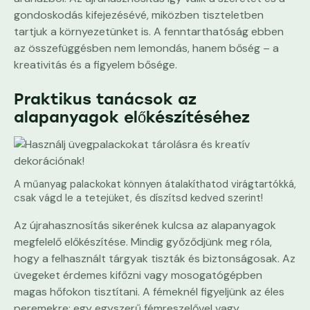
gondoskodás kifejezésévé, miközben tiszteletben
tartjuk a környezetünket is. A fenntarthatóság ebben
az összefüggésben nem lemondás, hanem bőség – a
kreativitás és a figyelem bősége.
Praktikus tanácsok az
alapanyagok előkészítéséhez
A műanyag palackokat könnyen átalakíthatod virágtartókká,
csak vágd le a tetejüket, és díszítsd kedved szerint!
Az újrahasznosítás sikerének kulcsa az alapanyagok
megfelelő előkészítése. Mindig győződjünk meg róla,
hogy a felhasznált tárgyak tiszták és biztonságosak. Az
üvegeket érdemes kifőzni vagy mosogatógépben
magas hőfokon tisztítani. A fémeknél figyeljünk az éles
peremekre; egy egyszerű fémreszelővel vagy