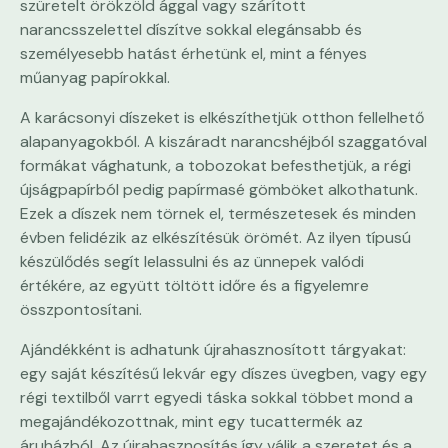
szüretelt örökzöld ággal vagy szárított
narancsszelettel díszítve sokkal elegánsabb és
személyesebb hatást érhetünk el, mint a fényes
műanyag papírokkal.
A karácsonyi díszeket is elkészíthetjük otthon fellelhető
alapanyagokból. A kiszáradt narancshéjból szaggatóval
formákat vághatunk, a tobozokat befesthetjük, a régi
újságpapírból pedig papírmasé gömböket alkothatunk.
Ezek a díszek nem törnek el, természetesek és minden
évben felidézik az elkészítésük örömét. Az ilyen típusú
készülődés segít lelassulni és az ünnepek valódi
értékére, az együtt töltött időre és a figyelemre
összpontosítani.
Ajándékként is adhatunk újrahasznosított tárgyakat:
egy saját készítésű lekvár egy díszes üvegben, vagy egy
régi textilből varrt egyedi táska sokkal többet mond a
megajándékozottnak, mint egy tucattermék az
áruházból. Az újrahasznosítás így válik a szeretet és a