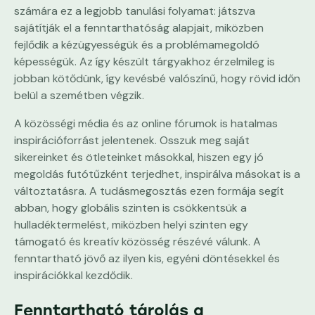
számára ez a legjobb tanulási folyamat: játszva
sajátítják el a fenntarthatóság alapjait, miközben
fejlődik a kézügyességük és a problémamegoldó
képességük. Az így készült tárgyakhoz érzelmileg is
jobban kötődünk, így kevésbé valószínű, hogy rövid időn
belül a szemétben végzik.
A közösségi média és az online fórumok is hatalmas
inspirációforrást jelentenek. Osszuk meg saját
sikereinket és ötleteinket másokkal, hiszen egy jó
megoldás futótűzként terjedhet, inspirálva másokat is a
változtatásra. A tudásmegosztás ezen formája segít
abban, hogy globális szinten is csökkentsük a
hulladéktermelést, miközben helyi szinten egy
támogató és kreatív közösség részévé válunk. A
fenntartható jövő az ilyen kis, egyéni döntésekkel és
inspirációkkal kezdődik.
Fenntartható tárolás a