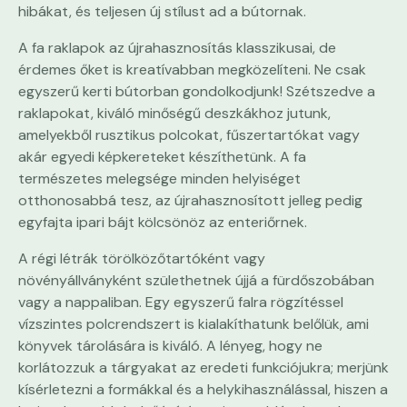
hibákat, és teljesen új stílust ad a bútornak.
A fa raklapok az újrahasznosítás klasszikusai, de
érdemes őket is kreatívabban megközelíteni. Ne csak
egyszerű kerti bútorban gondolkodjunk! Szétszedve a
raklapokat, kiváló minőségű deszkákhoz jutunk,
amelyekből rusztikus polcokat, fűszertartókat vagy
akár egyedi képkereteket készíthetünk. A fa
természetes melegsége minden helyiséget
otthonosabbá tesz, az újrahasznosított jelleg pedig
egyfajta ipari bájt kölcsönöz az enteriőrnek.
A régi létrák törölközőtartóként vagy
növényállványként születhetnek újjá a fürdőszobában
vagy a nappaliban. Egy egyszerű falra rögzítéssel
vízszintes polcrendszert is kialakíthatunk belőlük, ami
könyvek tárolására is kiváló. A lényeg, hogy ne
korlátozzuk a tárgyakat az eredeti funkciójukra; merjünk
kísérletezni a formákkal és a helykihasználással, hiszen a