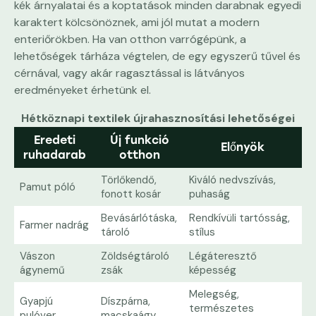
kék árnyalatai és a koptatások minden darabnak egyedi
karaktert kölcsönöznek, ami jól mutat a modern
enteriőrökben. Ha van otthon varrógépünk, a
lehetőségek tárháza végtelen, de egy egyszerű tűvel és
cérnával, vagy akár ragasztással is látványos
eredményeket érhetünk el.
Hétköznapi textilek újrahasznosítási lehetőségei
Eredeti
Új funkció
Előnyök
ruhadarab
otthon
Törlőkendő,
Kiváló nedvszívás,
Pamut póló
fonott kosár
puhaság
Bevásárlótáska,
Rendkívüli tartósság,
Farmer nadrág
tároló
stílus
Vászon
Zöldségtároló
Légáteresztő
ágynemű
zsák
képesség
Melegség,
Gyapjú
Díszpárna,
természetes
pulóver
macskaágy