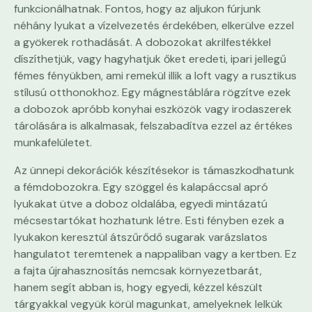
funkcionálhatnak. Fontos, hogy az aljukon fúrjunk
néhány lyukat a vízelvezetés érdekében, elkerülve ezzel
a gyökerek rothadását. A dobozokat akrilfestékkel
díszíthetjük, vagy hagyhatjuk őket eredeti, ipari jellegű
fémes fényükben, ami remekül illik a loft vagy a rusztikus
stílusú otthonokhoz. Egy mágnestáblára rögzítve ezek
a dobozok apróbb konyhai eszközök vagy irodaszerek
tárolására is alkalmasak, felszabadítva ezzel az értékes
munkafelületet.
Az ünnepi dekorációk készítésekor is támaszkodhatunk
a fémdobozokra. Egy szöggel és kalapáccsal apró
lyukakat ütve a doboz oldalába, egyedi mintázatú
mécsestartókat hozhatunk létre. Esti fényben ezek a
lyukakon keresztül átszűrődő sugarak varázslatos
hangulatot teremtenek a nappaliban vagy a kertben. Ez
a fajta újrahasznosítás nemcsak környezetbarát,
hanem segít abban is, hogy egyedi, kézzel készült
tárgyakkal vegyük körül magunkat, amelyeknek lelkük