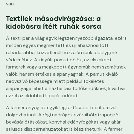
van.
Textilek másodvirágzása: a
kidobásra ítélt ruhák sorsa
A textilipar a világ egyik legszennyezőbb ágazata, ezért
minden egyes megmentett és újrahasznosított
ruhadarabbal közvetlenül hozzájárulunk a bolygónk
védelméhez. A kinyúlt pamut pólók, az elszakadt
farmerek vagy a megkopott ágyneműk nem szemétnek
valók, hanem értékes alapanyagnak. A pamut kiváló
nedvszívó képessége miatt például tökéletes
alapanyaga lehet a háztartási törlőkendőknek, kiváltva
ezzel az eldobható papírtörlőket.
A farmer anyag az egyik legtartósabb textil, amivel
dolgozhatunk. A régi nadrágok száraiból strapabíró
bevásárlótáskákat, konyhai edényfogókat vagy akár
stílusos díszpárnahuzatokat is készíthetünk. A farmer