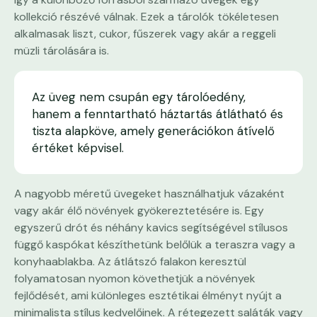
kollekció részévé válnak. Ezek a tárolók tökéletesen
alkalmasak liszt, cukor, fűszerek vagy akár a reggeli
müzli tárolására is.
Az üveg nem csupán egy tárolóedény,
hanem a fenntartható háztartás átlátható és
tiszta alapköve, amely generációkon átívelő
értéket képvisel.
A nagyobb méretű üvegeket használhatjuk vázaként
vagy akár élő növények gyökereztetésére is. Egy
egyszerű drót és néhány kavics segítségével stílusos
függő kaspókat készíthetünk belőlük a teraszra vagy a
konyhaablakba. Az átlátszó falakon keresztül
folyamatosan nyomon követhetjük a növények
fejlődését, ami különleges esztétikai élményt nyújt a
minimalista stílus kedvelőinek. A rétegezett saláták vagy