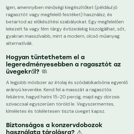
Igen, amennyiben minőségi kiegészítőket (például jó
ragasztót vagy megfelelő festéket) használsz, és
betartod az előkészítési szabályokat. Egy megfelelően
lekezelt fa vagy fém tárgy évtizedekig kiszolgálhat, sőt,
gyakran masszívabb, mint a modern, olcsó műanyag
alternatívák.
Hogyan tüntethetem el a
legeredményesebben a ragasztót az
üvegekről? 🧼
A legjobb módszer az étolaj és szódabikarbóna egyenlő
arányú keveréke. Kend fel a masszát a ragasztós
felületre, hagyd hatni 15-20 percig, majd egy dörzsis
szivaccsal egyszerűen töröld le. Vegyszermentes,
kíméletes és tökéletesen tiszta üveget kapsz.
Biztonságos a konzervdobozok
használata tárolásra? ⚠️