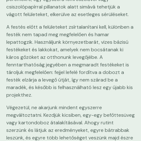
csiszolópapírral pillanatok alatt simává tehetjük a
vágott felületeket, elkerülve az esetleges sérüléseket.
A festés előtt a felületeket zsírtalanítani kell, különben a
festék nem tapad meg megfelelően és hamar
lepattogzik. Használjunk környezetbarát, vizes bázisú
festékeket és lakkokat, amelyek nem bocsátanak ki
káros gőzöket az otthonunk levegőjébe. A
fenntarthatóság jegyében a megmaradt festékeket is
tároljuk megfelelően: fejjel lefelé fordítva a dobozt a
festék elzárja a levegő útját, így nem szárad be a
maradék, és később is felhasználható lesz egy újabb kis
projekthez.
Végezetül, ne akarjunk mindent egyszerre
megváltoztatni. Kezdjük kicsiben, egy-egy befőttesüveg
vagy kartondoboz átalakításával. Ahogy rutint
szerzünk és látjuk az eredményeket, egyre bátrabbak
leszünk, és egyre több lehetőséget veszünk majd észre