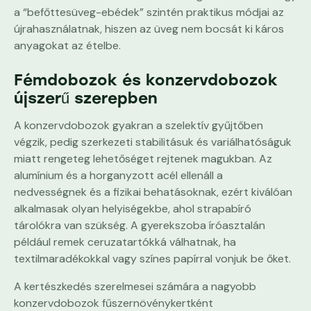
a “befőttesüveg-ebédek” szintén praktikus módjai az
újrahasználatnak, hiszen az üveg nem bocsát ki káros
anyagokat az ételbe.
Fémdobozok és konzervdobozok
újszerű szerepben
A konzervdobozok gyakran a szelektív gyűjtőben
végzik, pedig szerkezeti stabilitásuk és variálhatóságuk
miatt rengeteg lehetőséget rejtenek magukban. Az
alumínium és a horganyzott acél ellenáll a
nedvességnek és a fizikai behatásoknak, ezért kiválóan
alkalmasak olyan helyiségekbe, ahol strapabíró
tárolókra van szükség. A gyerekszoba íróasztalán
például remek ceruzatartókká válhatnak, ha
textilmaradékokkal vagy színes papírral vonjuk be őket.
A kertészkedés szerelmesei számára a nagyobb
konzervdobozok fűszernövénykertként