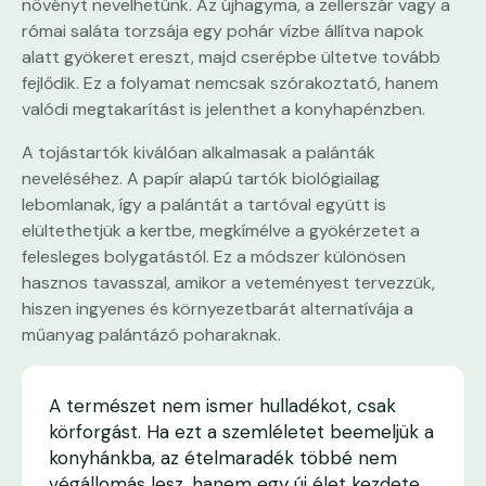
növényt nevelhetünk. Az újhagyma, a zellerszár vagy a
római saláta torzsája egy pohár vízbe állítva napok
alatt gyökeret ereszt, majd cserépbe ültetve tovább
fejlődik. Ez a folyamat nemcsak szórakoztató, hanem
valódi megtakarítást is jelenthet a konyhapénzben.
A tojástartók kiválóan alkalmasak a palánták
neveléséhez. A papír alapú tartók biológiailag
lebomlanak, így a palántát a tartóval együtt is
elültethetjük a kertbe, megkímélve a gyökérzetet a
felesleges bolygatástól. Ez a módszer különösen
hasznos tavasszal, amikor a veteményest tervezzük,
hiszen ingyenes és környezetbarát alternatívája a
műanyag palántázó poharaknak.
A természet nem ismer hulladékot, csak
körforgást. Ha ezt a szemléletet beemeljük a
konyhánkba, az ételmaradék többé nem
végállomás lesz, hanem egy új élet kezdete.