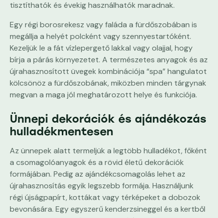
tisztíthatók és évekig használhatók maradnak.
Egy régi borosrekesz vagy faláda a fürdőszobában is
megállja a helyét polcként vagy szennyestartóként.
Kezeljük le a fát vízlepergető lakkal vagy olajjal, hogy
bírja a párás környezetet. A természetes anyagok és az
újrahasznosított üvegek kombinációja “spa” hangulatot
kölcsönöz a fürdőszobának, miközben minden tárgynak
megvan a maga jól meghatározott helye és funkciója.
Ünnepi dekorációk és ajándékozás
hulladékmentesen
Az ünnepek alatt termeljük a legtöbb hulladékot, főként
a csomagolóanyagok és a rövid életű dekorációk
formájában. Pedig az ajándékcsomagolás lehet az
újrahasznosítás egyik legszebb formája. Használjunk
régi újságpapírt, kottákat vagy térképeket a dobozok
bevonására. Egy egyszerű kenderzsineggel és a kertből