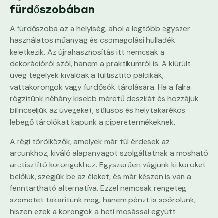
fürdőszobában
A fürdőszoba az a helyiség, ahol a legtöbb egyszer
használatos műanyag és csomagolási hulladék
keletkezik. Az újrahasznosítás itt nemcsak a
dekorációról szól, hanem a praktikumról is. A kiürült
üveg tégelyek kiválóak a fültisztító pálcikák,
vattakorongok vagy fürdősók tárolására. Ha a falra
rögzítünk néhány kisebb méretű deszkát és hozzájuk
bilincseljük az üvegeket, stílusos és helytakarékos
lebegő tárolókat kapunk a piperetermékeknek.
A régi törölközők, amelyek már túl érdesek az
arcunkhoz, kiváló alapanyagot szolgáltatnak a mosható
arctisztító korongokhoz. Egyszerűen vágjunk ki köröket
belőlük, szegjük be az éleket, és már készen is van a
fenntartható alternatíva. Ezzel nemcsak rengeteg
szemetet takarítunk meg, hanem pénzt is spórolunk,
hiszen ezek a korongok a heti mosással együtt