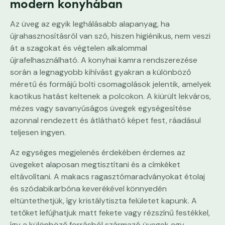
modern konyhában
Az üveg az egyik leghálásabb alapanyag, ha
újrahasznosításról van szó, hiszen higiénikus, nem veszi
át a szagokat és végtelen alkalommal
újrafelhasználható. A konyhai kamra rendszerezése
során a legnagyobb kihívást gyakran a különböző
méretű és formájú bolti csomagolások jelentik, amelyek
kaotikus hatást keltenek a polcokon. A kiürült lekváros,
mézes vagy savanyúságos üvegek egységesítése
azonnal rendezett és átlátható képet fest, ráadásul
teljesen ingyen.
Az egységes megjelenés érdekében érdemes az
üvegeket alaposan megtisztítani és a címkéket
eltávolítani. A makacs ragasztómaradványokat étolaj
és szódabikarbóna keverékével könnyedén
eltüntethetjük, így kristálytiszta felületet kapunk. A
tetőket lefújhatjuk matt fekete vagy rézszínű festékkel,
így a különböző forrásból származó üvegek egy