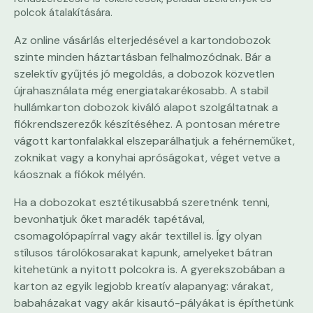
polcok átalakítására.
Az online vásárlás elterjedésével a kartondobozok
szinte minden háztartásban felhalmozódnak. Bár a
szelektív gyűjtés jó megoldás, a dobozok közvetlen
újrahasználata még energiatakarékosabb. A stabil
hullámkarton dobozok kiváló alapot szolgáltatnak a
fiókrendszerezők készítéséhez. A pontosan méretre
vágott kartonfalakkal elszeparálhatjuk a fehérneműket,
zoknikat vagy a konyhai apróságokat, véget vetve a
káosznak a fiókok mélyén.
Ha a dobozokat esztétikusabbá szeretnénk tenni,
bevonhatjuk őket maradék tapétával,
csomagolópapírral vagy akár textillel is. Így olyan
stílusos tárolókosarakat kapunk, amelyeket bátran
kitehetünk a nyitott polcokra is. A gyerekszobában a
karton az egyik legjobb kreatív alapanyag: várakat,
babaházakat vagy akár kisautó-pályákat is építhetünk