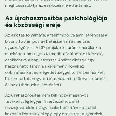
meghosszabbítja az eszközeink élettartamát.
Az újrahasznosítás pszichológiája
és közösségi ereje
Az alkotás folyamata, a “semmiből valami” létrehozása
bizonyítottan pozitív hatással van a mentális
egészségünkre. A DIY projektek során elmerülünk a
munkában, ami egyfajta meditatív állapotot idéz elő,
csökkentve a napi stresszt. Amikor elkészül egy
használható tárgy, a sikerélmény növeli az
önbizalmunkat és elégedettséggel tölt el bennünket,
hiszen tudjuk, hogy tettünk valamit a környezetünkért
és az otthonunk szépítéséért.
Az újrahasznosítás nem kell, hogy magányos
tevékenység legyen. Szervezzünk baráti
összejöveteleket vagy családi délutánokat, ahol
közösen készítünk el egy-egy projektet. A gyerekek