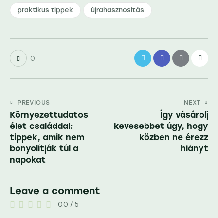
praktikus tippek
újrahasznosítás
0
Bejegyzés
PREVIOUS
NEXT
Környezettudatos
Így vásárolj
navigáció
élet családdal:
kevesebbet úgy, hogy
tippek, amik nem
közben ne érezz
bonyolítják túl a
hiányt
napokat
Leave a comment
0.0
/
5