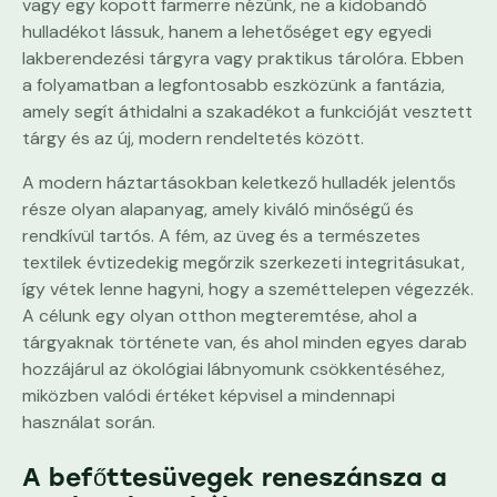
vagy egy kopott farmerre nézünk, ne a kidobandó
hulladékot lássuk, hanem a lehetőséget egy egyedi
lakberendezési tárgyra vagy praktikus tárolóra. Ebben
a folyamatban a legfontosabb eszközünk a fantázia,
amely segít áthidalni a szakadékot a funkcióját vesztett
tárgy és az új, modern rendeltetés között.
A modern háztartásokban keletkező hulladék jelentős
része olyan alapanyag, amely kiváló minőségű és
rendkívül tartós. A fém, az üveg és a természetes
textilek évtizedekig megőrzik szerkezeti integritásukat,
így vétek lenne hagyni, hogy a szeméttelepen végezzék.
A célunk egy olyan otthon megteremtése, ahol a
tárgyaknak története van, és ahol minden egyes darab
hozzájárul az ökológiai lábnyomunk csökkentéséhez,
miközben valódi értéket képvisel a mindennapi
használat során.
A befőttesüvegek reneszánsza a