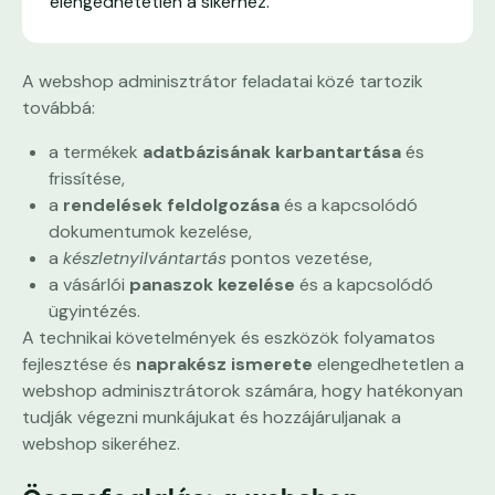
elengedhetetlen a sikerhez.
A webshop adminisztrátor feladatai közé tartozik
továbbá:
a termékek
adatbázisának karbantartása
és
frissítése,
a
rendelések feldolgozása
és a kapcsolódó
dokumentumok kezelése,
a
készletnyilvántartás
pontos vezetése,
a vásárlói
panaszok kezelése
és a kapcsolódó
ügyintézés.
A technikai követelmények és eszközök folyamatos
fejlesztése és
naprakész ismerete
elengedhetetlen a
webshop adminisztrátorok számára, hogy hatékonyan
tudják végezni munkájukat és hozzájáruljanak a
webshop sikeréhez.