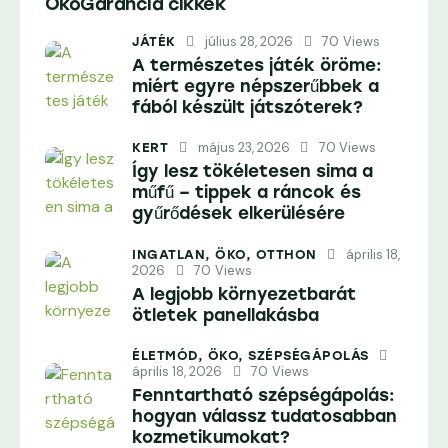
ÖkoGarancia cikkek
július 28, 2026
70
Views
JÁTÉK
A természetes játék öröme:
miért egyre népszerűbbek a
fából készült játszóterek?
május 23, 2026
70
Views
KERT
Így lesz tökéletesen sima a
műfű – tippek a ráncok és
gyűrődések elkerülésére
április 18,
INGATLAN,
ÖKO,
OTTHON
2026
70
Views
A legjobb környezetbarát
ötletek panellakásba
ÉLETMÓD,
ÖKO,
SZÉPSÉGÁPOLÁS
április 18, 2026
70
Views
Fenntartható szépségápolás:
hogyan válassz tudatosabban
kozmetikumokat?