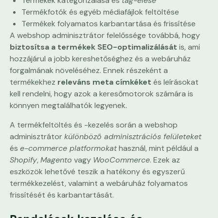
Termékek kategorizálása és
tag-elése
Termékfotók és egyéb médiafájlok feltöltése
Termékek folyamatos karbantartása és frissítése
A webshop adminisztrátor felelőssége továbbá, hogy
biztosítsa a termékek SEO-optimalizálását
is, ami
hozzájárul a jobb kereshetőséghez és a webáruház
forgalmának növeléséhez. Ennek részeként a
termékekhez
releváns meta címkéket
és leírásokat
kell rendelni, hogy azok a keresőmotorok számára is
könnyen megtalálhatók legyenek.
A termékfeltöltés és -kezelés során a webshop
adminisztrátor
különböző adminisztrációs felületeket
és
e-commerce platformokat
használ, mint például a
Shopify
,
Magento
vagy
WooCommerce
. Ezek az
eszközök lehetővé teszik a hatékony és egyszerű
termékkezelést, valamint a webáruház folyamatos
frissítését és karbantartását.