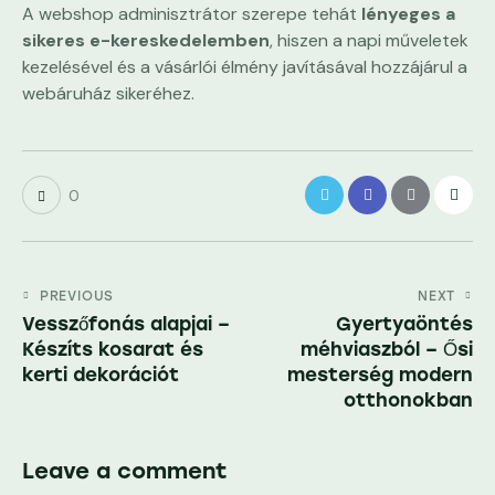
A webshop adminisztrátor szerepe tehát
lényeges a
sikeres e-kereskedelemben
, hiszen a napi műveletek
kezelésével és a vásárlói élmény javításával hozzájárul a
webáruház sikeréhez.
0
Bejegyzés
PREVIOUS
NEXT
Vesszőfonás alapjai –
Gyertyaöntés
navigáció
Készíts kosarat és
méhviaszból – Ősi
kerti dekorációt
mesterség modern
otthonokban
Leave a comment