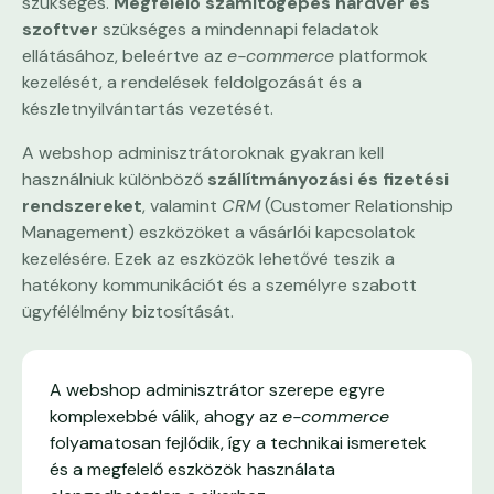
szükséges.
Megfelelő számítógépes hardver és
szoftver
szükséges a mindennapi feladatok
ellátásához, beleértve az
e-commerce
platformok
kezelését, a rendelések feldolgozását és a
készletnyilvántartás vezetését.
A webshop adminisztrátoroknak gyakran kell
használniuk különböző
szállítmányozási és fizetési
rendszereket
, valamint
CRM
(Customer Relationship
Management) eszközöket a vásárlói kapcsolatok
kezelésére. Ezek az eszközök lehetővé teszik a
hatékony kommunikációt és a személyre szabott
ügyfélélmény biztosítását.
A webshop adminisztrátor szerepe egyre
komplexebbé válik, ahogy az
e-commerce
folyamatosan fejlődik, így a technikai ismeretek
és a megfelelő eszközök használata