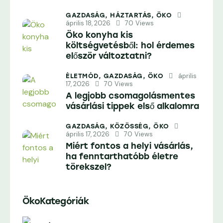
GAZDASÁG,
HÁZTARTÁS,
ÖKO
április 18, 2026
70
Views
Öko konyha kis
költségvetésből: hol érdemes
először változtatni?
április
ÉLETMÓD,
GAZDASÁG,
ÖKO
17, 2026
70
Views
A legjobb csomagolásmentes
vásárlási tippek első alkalomra
GAZDASÁG,
KÖZÖSSÉG,
ÖKO
április 17, 2026
70
Views
Miért fontos a helyi vásárlás,
ha fenntarthatóbb életre
törekszel?
ÖkoKategóriák