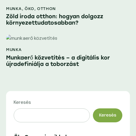
MUNKA
,
ÖKO
,
OTTHON
Zöld iroda otthon: hogyan dolgozz
környezettudatosabban?
MUNKA
Munkaerő közvetítés – a digitális kor
újradefiniálja a toborzást
Keresés
Keresés