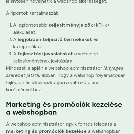
jelentősen növelhetik a webshop sikerességét.
A riportok tartalmazzák:
A legfontosabb
teljesítményjelzők
(KPI-k)
alakulását.
A
legjobban teljesítő termékeket
és
kategóriákat.
A
fejlesztési javaslatokat
a webshop
teljesítményének javítására.
Mindezek alapján a webshop adminisztrátor
lényeges
szerepet játszik
abban, hogy a webshop folyamatosan
fejlődjön és alkalmazkodjon a változó piaci
körülményekhez.
Marketing és promóciók kezelése
a webshopban
A webshop adminisztrátor egyik fontos feladata a
marketing és promóciók kezelése
a webshopban.