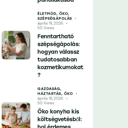
ÉLETMÓD,
ÖKO,
SZÉPSÉGÁPOLÁS
április 18, 2026
50
Views
Fenntartható
szépségápolás:
hogyan válassz
tudatosabban
kozmetikumokat
?
GAZDASÁG,
HÁZTARTÁS,
ÖKO
április 18, 2026
50
Views
Öko konyha kis
költségvetésből:
hol érdemes