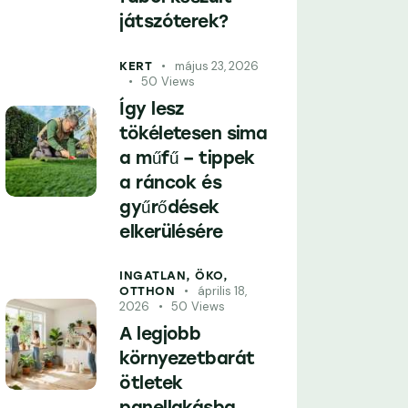
játszóterek?
május 23, 2026
KERT
50
Views
Így lesz
tökéletesen sima
a műfű – tippek
a ráncok és
gyűrődések
elkerülésére
INGATLAN,
ÖKO,
április 18,
OTTHON
2026
50
Views
A legjobb
környezetbarát
ötletek
panellakásba