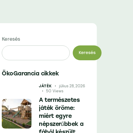
Keresés
Keresés
ÖkoGarancia cikkek
július 28, 2026
JÁTÉK
50
Views
A természetes
játék öröme:
miért egyre
népszerűbbek a
fából készült