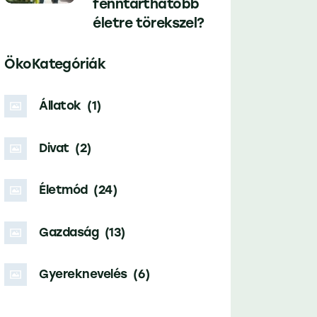
fenntarthatóbb
életre törekszel?
ÖkoKategóriák
Állatok
(1)
Divat
(2)
Életmód
(24)
Gazdaság
(13)
Gyereknevelés
(6)