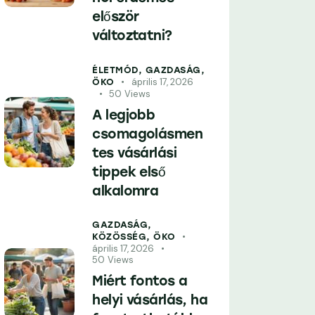
először
változtatni?
ÉLETMÓD,
GAZDASÁG,
április 17, 2026
ÖKO
50
Views
A legjobb
csomagolásmen
tes vásárlási
tippek első
alkalomra
GAZDASÁG,
KÖZÖSSÉG,
ÖKO
április 17, 2026
50
Views
Miért fontos a
helyi vásárlás, ha