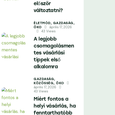
először
változtatni?
ÉLETMÓD,
GAZDASÁG,
április 17, 2026
ÖKO
43
Views
A legjobb
csomagolásmen
tes vásárlási
tippek első
alkalomra
GAZDASÁG,
KÖZÖSSÉG,
ÖKO
április 17, 2026
43
Views
Miért fontos a
helyi vásárlás, ha
fenntarthatóbb