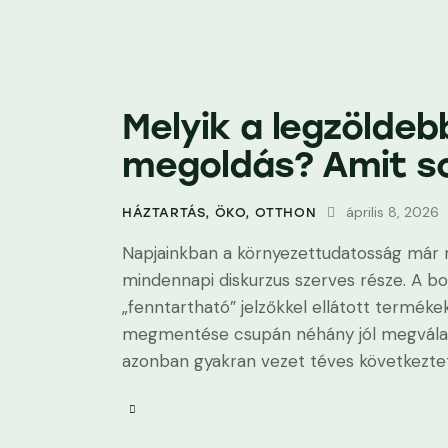
Melyik a legzöldeb
megoldás? Amit so
április 8, 2026
HÁZTARTÁS
,
ÖKO
,
OTTHON
Napjainkban a környezettudatosság már 
mindennapi diskurzus szerves része. A bol
„fenntartható” jelzőkkel ellátott termékek
megmentése csupán néhány jól megválasz
azonban gyakran vezet téves következtet