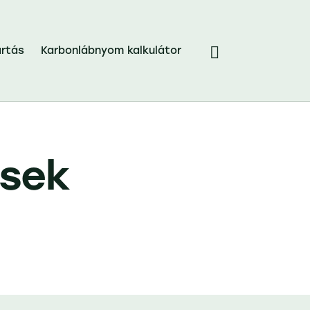
rtás
Karbonlábnyom kalkulátor
ések