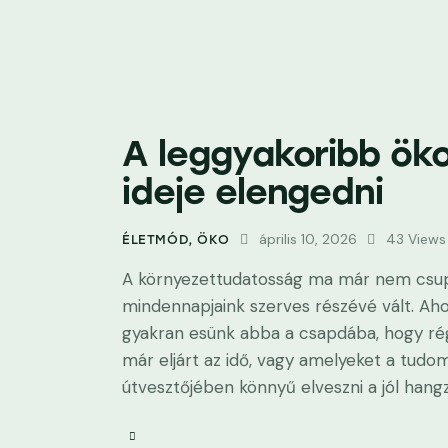
A leggyakoribb öko
ideje elengedni
április 10, 2026
43
Views
ÉLETMÓD
,
ÖKO
A környezettudatosság ma már nem csup
mindennapjaink szerves részévé vált. Ah
gyakran esünk abba a csapdába, hogy rég
már eljárt az idő, vagy amelyeket a tudo
útvesztőjében könnyű elveszni a jól han