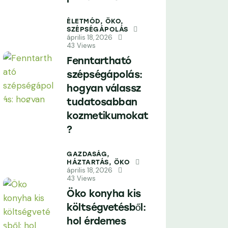
ÉLETMÓD,
ÖKO,
SZÉPSÉGÁPOLÁS
április 18, 2026
43
Views
Fenntartható
szépségápolás:
hogyan válassz
tudatosabban
kozmetikumokat
?
GAZDASÁG,
HÁZTARTÁS,
ÖKO
április 18, 2026
43
Views
Öko konyha kis
költségvetésből:
hol érdemes