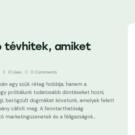
 tévhitek, amiket
0
Likes
0
Comments
án egy szűk réteg hobbija, hanem a
ogy próbálunk tudatosabb döntéseket hozni,
i, berögzült dogmákat követünk, amelyek felett
mány cáfolt meg. A fenntarthatóság
gzó marketingüzenetek és a féligazságok…