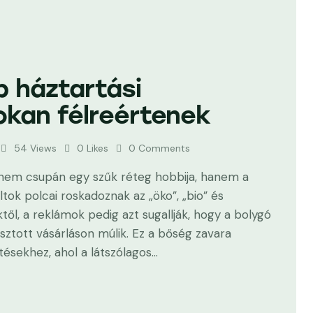
b háztartási
kan félreértenek
54
Views
0
Likes
0
Comments
nem csupán egy szűk réteg hobbija, hanem a
tok polcai roskadoznak az „öko”, „bio” és
től, a reklámok pedig azt sugallják, hogy a bolygó
tott vásárláson múlik. Ez a bőség zavara
ésekhez, ahol a látszólagos…