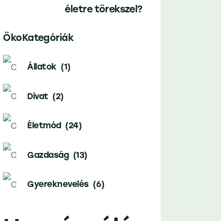
életre törekszel?
ÖkoKategóriák
Állatok
(1)
Divat
(2)
Életmód
(24)
Gazdaság
(13)
Gyereknevelés
(6)