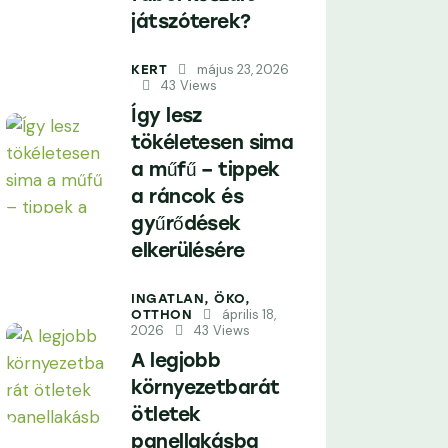
játszóterek?
május 23, 2026
KERT
43
Views
Így lesz
tökéletesen sima
a műfű – tippek
a ráncok és
gyűrődések
elkerülésére
INGATLAN,
ÖKO,
április 18,
OTTHON
2026
43
Views
A legjobb
környezetbarát
ötletek
panellakásba