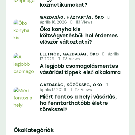
kozmetikumokat?
GAZDASÁG,
HÁZTARTÁS,
ÖKO
április 18, 2026
113
Views
Öko konyha kis
költségvetésből: hol érdemes
először változtatni?
április
ÉLETMÓD,
GAZDASÁG,
ÖKO
17, 2026
113
Views
A legjobb csomagolásmentes
vásárlási tippek első alkalomra
GAZDASÁG,
KÖZÖSSÉG,
ÖKO
április 17, 2026
113
Views
Miért fontos a helyi vásárlás,
ha fenntarthatóbb életre
törekszel?
ÖkoKategóriák