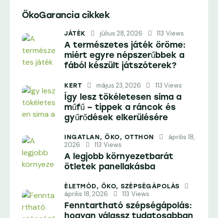
ÖkoGarancia cikkek
július 28, 2026
113
Views
JÁTÉK
A természetes játék öröme:
miért egyre népszerűbbek a
fából készült játszóterek?
május 23, 2026
113
Views
KERT
Így lesz tökéletesen sima a
műfű – tippek a ráncok és
gyűrődések elkerülésére
április 18,
INGATLAN,
ÖKO,
OTTHON
2026
113
Views
A legjobb környezetbarát
ötletek panellakásba
ÉLETMÓD,
ÖKO,
SZÉPSÉGÁPOLÁS
április 18, 2026
113
Views
Fenntartható szépségápolás:
hogyan válassz tudatosabban