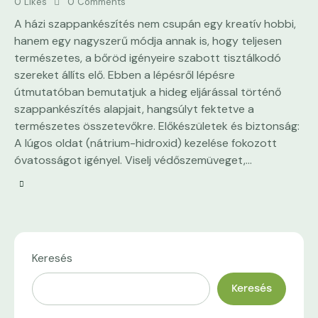
0
Likes
0
Comments
A házi szappankészítés nem csupán egy kreatív hobbi,
hanem egy nagyszerű módja annak is, hogy teljesen
természetes, a bőröd igényeire szabott tisztálkodó
szereket állíts elő. Ebben a lépésről lépésre
útmutatóban bemutatjuk a hideg eljárással történő
szappankészítés alapjait, hangsúlyt fektetve a
természetes összetevőkre. Előkészületek és biztonság:
A lúgos oldat (nátrium-hidroxid) kezelése fokozott
óvatosságot igényel. Viselj védőszemüveget,…
Keresés
Keresés